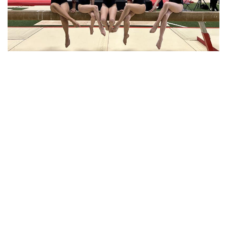
GYMINI EN FORCE À
VICTORIAVILLE : PERFORMANCES
ET QUALIFICATIONS AU RENDEZ-
VOUS
14 avril 2026
Gymnastique artistique
Nouvelles
Lire la suite