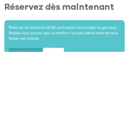
Réservez dès maintenant
Notez qu’un maximum de 80 participants est accepté en gymnase.
Veuillez vous assurer que ce nombre n’est pas atteint avant de nous
laisser vos enfants.
RÉSERVATION
Gymnase principal
3093, boulevard de la Gare C-145
Vaudreuil-Dorion, Québec
J7V 9R2
450 455-3141
info@clubgymini.org