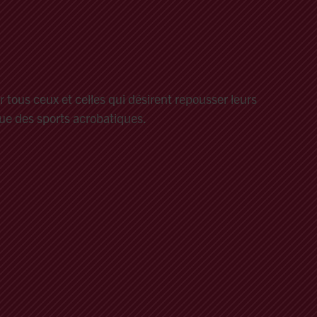
leading
tous ceux et celles qui désirent repousser leurs
que des sports acrobatiques.
oline