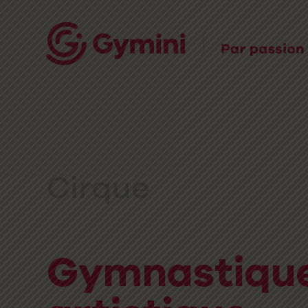
Tumbling /
Vi
Trampoline
Cirque
View Cir
Gymnastiqu