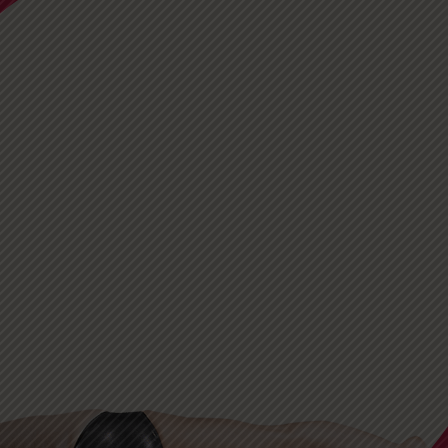
oline
ique artistiqu