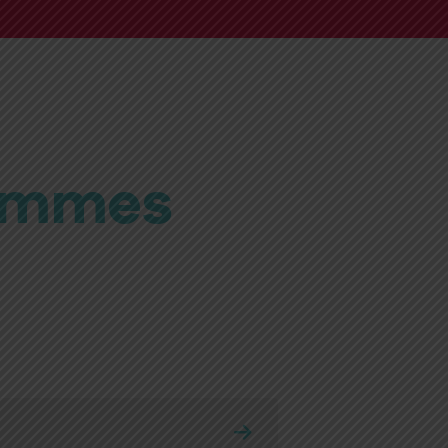
stique
ammes
robatique