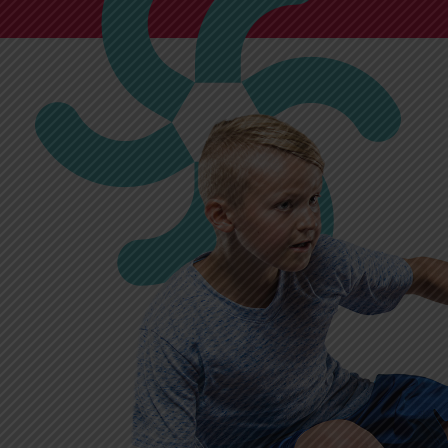
Cirque
View Cir
Gymnastique
Vi
artistique
Gymnastique
Vi
acrobatique
Développement