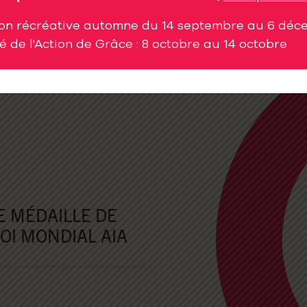
ew Tumbling / Tramp
on récréative automne du 14 septembre au 6 dé
 de l'Action de Grâce : 8 octobre au 14 octobre
que
 MÉDAILLE DE
OI MONDIAL AIA