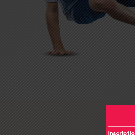
moteur
G-Force -
Vi
Cheerleading
Parkour
View Pa
Inscripti