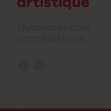
artistique
Gymnastique
Vi
acrobatique
Développement
moteur
G-Force -