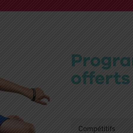
que
ew Gymnastique arti
Progr
offerts
ew Gymnastique ac
Compétitifs