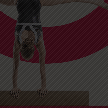
robatique
t moteur