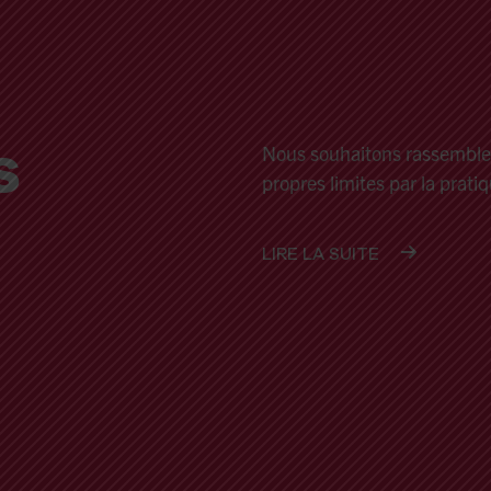
ew G-Force - Cheer
s
rkour
Nous souhaitons rassembler 
propres limites par la prati
LIRE LA SUITE
ew Tumbling / Tramp