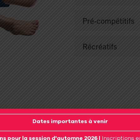
View Développemen
Pré-compétitifs
Récréatifs
ew G-Force - Cheer
rkour
Dates importantes à venir
ons pour la session d'automne 2026 |
Inscriptions 