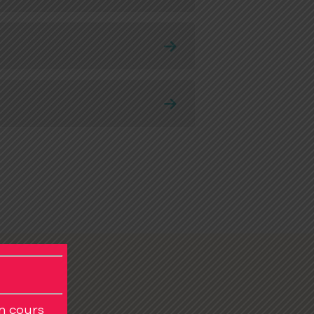
t moteur
leading
en cours