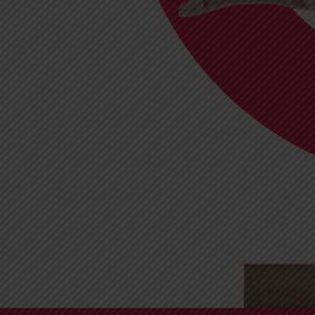
ew Gymnastique ac
View Développemen