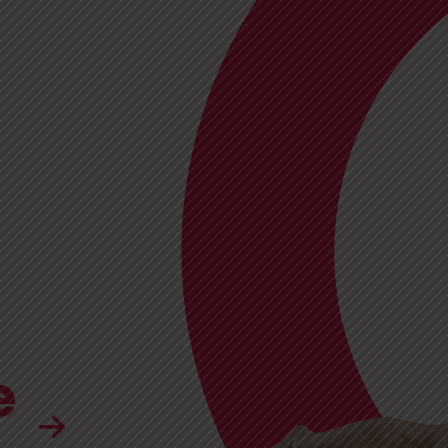
ew Tumbling / Tramp
que
e
View Gymnast