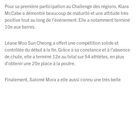
Pour sa première participation au Challenge des régions, Kiara
McCabe a démontré beaucoup de maturité et une attitude très
positive tout au long de l’événement. Elle a notamment terminé
10e aux barres.
Léane Woo Sun Cheong a offert une compétition solide et
contrôlée du début à la fin. Grâce à sa constance et à l’absence
de chute, elle a terminé 12e au total sur 54 athlètes, en plus
d’obtenir une 20e place à la poutre.
Finalement, Salomé Mora a elle aussi connu une très belle
première expérience au Challenge des régions. Sa routine
contrôlée à la poutre lui a permis d’obtenir une excellente 9e
position à cet appareil. Elle a également terminé 11e au total sur
54 athlètes et a réalisé son meilleur saut de la saison.
Grâce à leurs performances, leur détermination et leur esprit
d’équipe, les athlètes du Club Gymini ont une fois de plus
représenté fièrement leurs couleurs sur la scène provinciale et