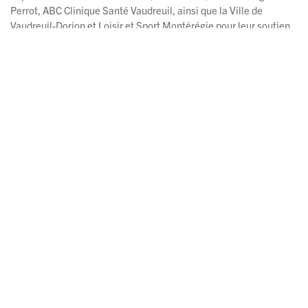
Perrot, ABC Clinique Santé Vaudreuil, ainsi que la Ville de
Vaudreuil-Dorion et Loisir et Sport Montérégie pour leur soutien
essentiel.
Un immense merci aux bénévoles, dont l’engagement et la
disponibilité ont contribué de façon déterminante au succès de
l’événement.