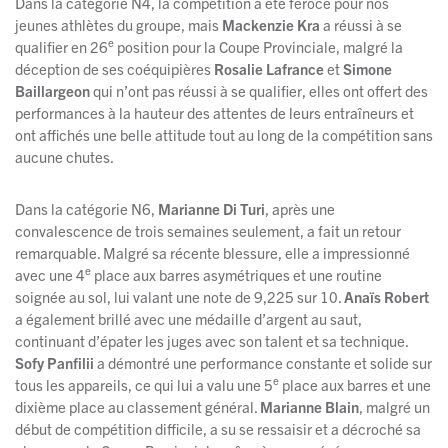
Dans la catégorie N4, la compétition a été féroce pour nos
jeunes athlètes du groupe, mais
Mackenzie Kra
a réussi à se
e
qualifier en 26
position pour la Coupe Provinciale, malgré la
déception de ses coéquipières
Rosalie Lafrance
et
Simone
Baillargeon
qui n’ont pas réussi à se qualifier, elles ont offert des
performances à la hauteur des attentes de leurs entraîneurs et
ont affichés une belle attitude tout au long de la compétition sans
aucune chutes.
Dans la catégorie N6,
Marianne Di Turi
, après une
convalescence de trois semaines seulement, a fait un retour
remarquable. Malgré sa récente blessure, elle a impressionné
e
avec une 4
place aux barres asymétriques et une routine
soignée au sol, lui valant une note de 9,225 sur 10.
Anaïs Robert
a également brillé avec une médaille d’argent au saut,
continuant d’épater les juges avec son talent et sa technique.
Sofy Panfilii
a démontré une performance constante et solide sur
e
tous les appareils, ce qui lui a valu une 5
place aux barres et une
dixième place au classement général.
Marianne Blain
, malgré un
début de compétition difficile, a su se ressaisir et a décroché sa