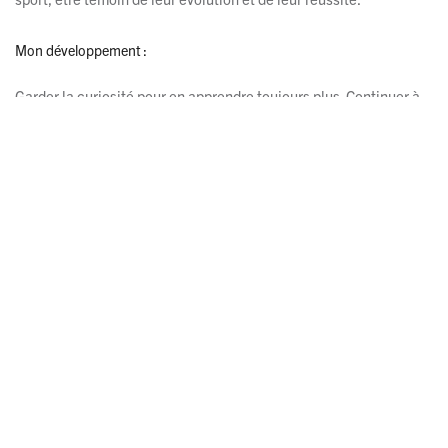
Mon développement :
Garder la curiosité pour en apprendre toujours plus. Continuer à
transmettre mes connaissances artistiques et ma passion pour la
danse et la gymnastique au plus grand nombre. Aider les athlètes
à atteindre leur plein potentiel. Devenir une référence comme
spécialiste artistique en gymnastique.
Mon appartenance :
Gymini c’est une équipe de passionné qui me pousse à devenir
meilleure et à grandir.