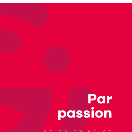
Par
passion